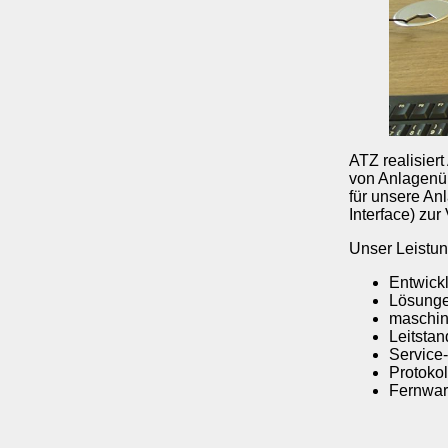
ATZ realisier
von Anlagenüb
für unsere A
Interface) zur
Unser Leistu
Entwick
Lösungen
maschi
Leitsta
Service
Protoko
Fernwar