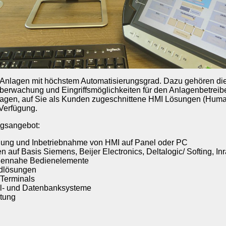
t Anlagen mit höchstem Automatisierungsgrad. Dazu gehören di
erwachung und Eingriffsmöglichkeiten für den Anlagenbetreiber
nlagen, auf Sie als Kunden zugeschnittene HMI Lösungen (Hum
 Verfügung.
ngsangebot:
lung und Inbetriebnahme von HMI auf Panel oder PC
 auf Basis Siemens, Beijer Electronics, Deltalogic/ Softing, In
nennahe Bedienelemente
ndlösungen
-Terminals
ll- und Datenbanksysteme
tung