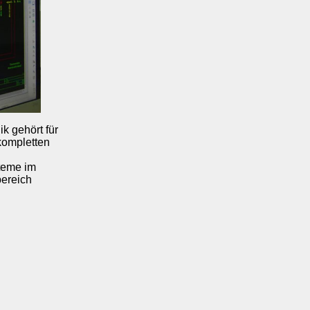
k gehört für
kompletten
steme im
bereich